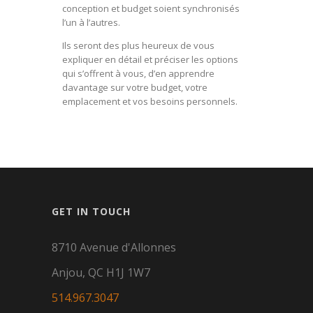
conception et budget soient synchronisés
l’un à l’autres.
Ils seront des plus heureux de vous
expliquer en détail et préciser les options
qui s’offrent à vous, d’en apprendre
davantage sur votre budget, votre
emplacement et vos besoins personnels.
GET IN TOUCH
8710 Avenue d'Allonnes
Anjou, QC H1J 1W7
514.967.3047